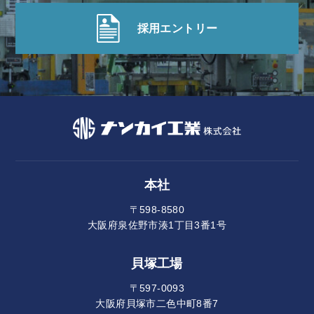
採用エントリー
本社
〒598-8580
大阪府泉佐野市湊1丁目3番1号
貝塚工場
〒597-0093
大阪府貝塚市二色中町8番7