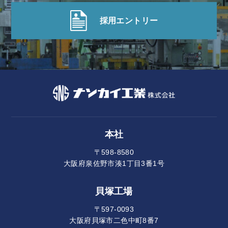
採用エントリー
本社
〒598-8580
大阪府泉佐野市湊1丁目3番1号
貝塚工場
〒597-0093
大阪府貝塚市二色中町8番7