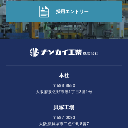
採用エントリー
本社
〒598-8580
大阪府泉佐野市湊1丁目3番1号
貝塚工場
〒597-0093
大阪府貝塚市二色中町8番7