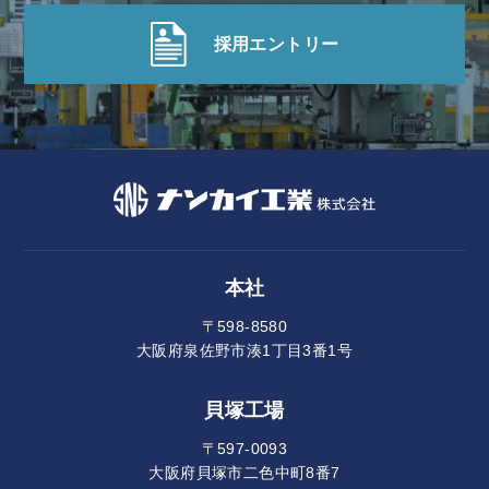
採用エントリー
本社
〒598-8580
大阪府泉佐野市湊1丁目3番1号
貝塚工場
〒597-0093
大阪府貝塚市二色中町8番7