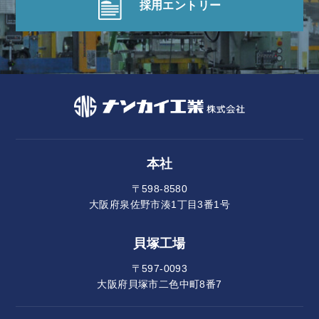
採用エントリー
本社
〒598-8580
大阪府泉佐野市湊1丁目3番1号
貝塚工場
〒597-0093
大阪府貝塚市二色中町8番7