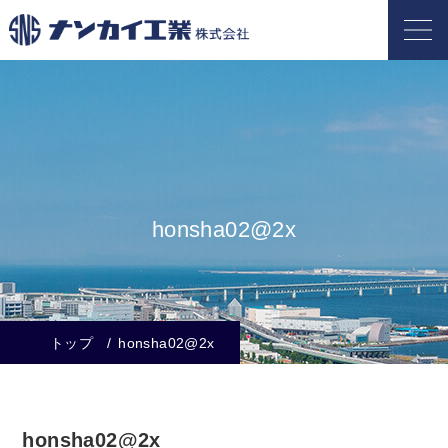
honsha02@2x
トップ
honsha02@2x
honsha02@2x