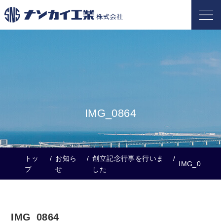
IMG_0864
トッ
お知ら
創立記念行事を行いま
IMG_0864
プ
せ
した
IMG_0864