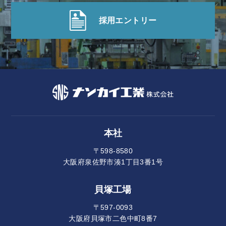
採用エントリー
本社
〒598-8580
大阪府泉佐野市湊1丁目3番1号
貝塚工場
〒597-0093
大阪府貝塚市二色中町8番7