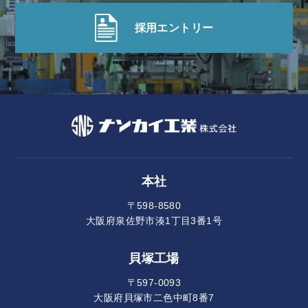
採用エントリー
本社
〒598-8580
大阪府泉佐野市湊1丁目3番1号
貝塚工場
〒597-0093
大阪府貝塚市二色中町8番7